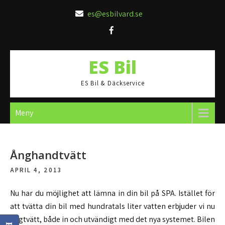
Hoppa
es@esbilvard.se
till
innehåll
ES Bil
ES Bil & Däckservice
Meny
Ånghandtvätt
APRIL 4, 2013
Nu har du möjlighet att lämna in din bil på SPA. Istället för
att tvätta din bil med hundratals liter vatten erbjuder vi nu
ångtvätt, både in och utvändigt med det nya systemet. Bilen